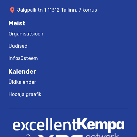
location_on
Jalgpalli tn 1 11312 Tallinn, 7 korrus
Meist
Organisatsioon
Uudised
Infosüsteem
Kalender
Üldkalender
Hooaja graafik