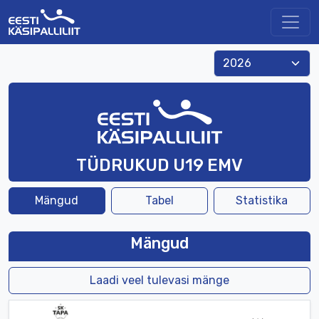
TÜDRUKUD U19 EMV
Mängud
Tabel
Statistika
Mängud
Laadi veel tulevasi mänge