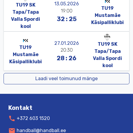
13.05.2026
TU19
SK
TU19
19:00
Tapa/
Tapa
Mustamäe
32 : 25
Valla
Spordi
Käsipalli
klubi
kool
27.01.2026
TU19
SK
TU19
20:30
Tapa/
Tapa
Mustamäe
28 : 26
Valla
Spordi
Käsipalli
klubi
kool
Laadi veel toimunud mänge
Kontakt
call
+372 603 1520
mail
handball@handball.ee